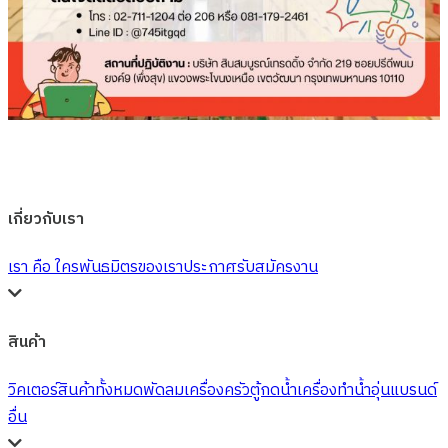
เกี่ยวกับเรา
เรา คือ ใคร
พันธมิตรของเรา
ประกาศรับสมัครงาน
สินค้า
วิคเตอร์
สินค้าทั้งหมด
พัดลม
เครื่องครัว
ตู้กดน้ำ
เครื่องทำน้ำอุ่น
แบรนด์
อื่น