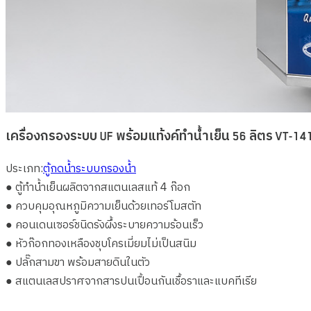
เครื่องกรองระบบ UF พร้อมแท้งค์ทำน้ำเย็น 56 ลิตร VT-14
ประเภท
:
ตู้กดน้ำ
ระบบกรองน้ำ
● ตู้ทำน้ำเย็นผลิตจากสแตนเลสแท้ 4 ก๊อก
● ควบคุมอุณหภูมิความเย็นด้วยเทอร์โมสตัท
● คอนเดนเซอร์ชนิดรังผึ้งระบายความร้อนเร็ว
● หัวก๊อกทองเหลืองชุบโครเมี่ยมไม่เป็นสนิม
● ปลั๊กสามขา พร้อมสายดินในตัว
● สแตนเลสปราศจากสารปนเปื้อนกันเชื้อราและแบคทีเรีย