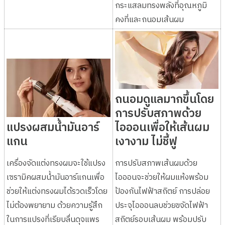
กระแสลมทรงพลังที่อุณหภูมิ
คงที่และถนอมเส้นผม
ถนอมดูแลมากขึ้นโดย
การปรับสภาพด้วย
แปรงผสมน้ำมันอาร์
ไอออนเพื่อให้เส้นผม
แกน
เงางาม ไม่ชี้ฟู
เครื่องจัดแต่งทรงผมจะใช้แปรง
การปรับสภาพเส้นผมด้วย
เซรามิคผสมน้ำมันอาร์แกนเพื่อ
ไอออนจะช่วยให้ผมแห้งพร้อม
ช่วยให้แต่งทรงผมได้รวดเร็วโดย
ป้องกันไฟฟ้าสถิตย์ การปล่อย
ไม่ต้องพยายาม ด้วยความรู้สึก
ประจุไอออนลบช่วยขจัดไฟฟ้า
ในการแปรงที่เรียบลื่นดุจแพร
สถิตย์รอบเส้นผม พร้อมปรับ