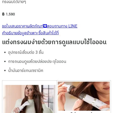
ทรงผมได้ง่ายๆ
฿
1,590
ขอใบเสนอราคาผลิตภัณฑ์
สอบถามทาง LINE
คำอธิบาย
ข้อมูลจำเพาะ
ซื้อสินค้าได้ที่
แต่งทรงผมง่ายด้วยการดูแลแบบใช้ไอออน
อุปกรณ์เชื่อมต่อ 3 ชิ้น
การถนอมดูแลโดยปล่อยประจุไอออน
น้ำมันอาร์แกนเซรามิค