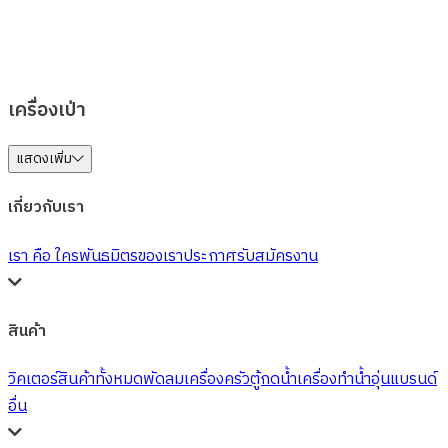
เครื่องเป่า
แสดงเพิ่ม
เกี่ยวกับเรา
เรา คือ ใคร
พันธมิตรของเรา
ประกาศรับสมัครงาน
สินค้า
วิคเตอร์
สินค้าทั้งหมด
พัดลม
เครื่องครัว
ตู้กดน้ำ
เครื่องทำน้ำอุ่น
แบรนด์
อื่น